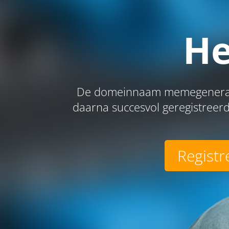
He
De domeinnaam memegenerator
daarna succesvol geregistreerd
Registr