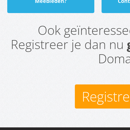
Meebieden?
Cont
Ook geïnteress
Registreer je dan nu
Domai
Registr